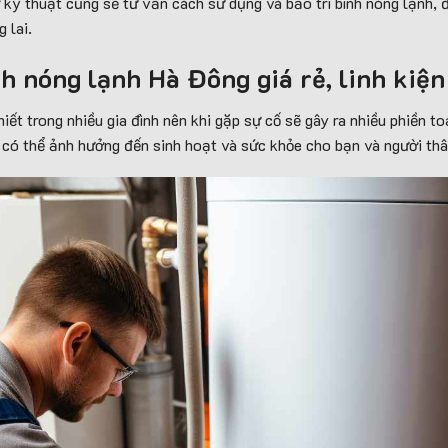
kỹ thuật cũng sẽ tư vấn cách sử dụng và bảo trì bình nóng lạnh, 
 lai.
nh nóng lạnh Hà Đông giá rẻ, linh kiệ
thiết trong nhiều gia đình nên khi gặp sự cố sẽ gây ra nhiều phiền t
 có thể ảnh hưởng đến sinh hoạt và sức khỏe cho bạn và người thâ