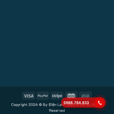
0988.784.833
Copyright 2026 © By Điện Lạnh Bách Khoa All Rights
Reserved