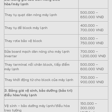
hòa/máy lạnh
500.000 –
Thay tụ quạt dàn nóng máy lạnh
850.000 VNĐ
400.000 –
Thay tụ đề block máy lạnh
700.000 VNĐ
500.000 –
Thay rơle bảo vệ block
750.000 VNĐ
Sửa board mạch dàn nóng cho máy lạnh
700.000 –
inverter
1.200.000 VNĐ
Thay terminal nối chân block, tiếp điểm
500.000 –
máy lạnh
800.000 VNĐ
700.000 –
Thay khởi động từ cho block của máy lạnh
900.000 VNĐ
3. Bảng giá vệ sinh, bảo dưỡng (bảo trì)
điều hòa/máy lạnh
150.000 –
Vệ sinh – bảo dưỡng máy lạnh/điều hòa
300.000
treo tường