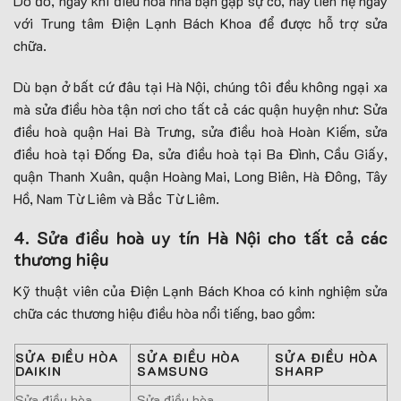
Do đó, ngay khi điều hòa nhà bạn gặp sự cố, hãy liên hệ ngay
với Trung tâm Điện Lạnh Bách Khoa để được hỗ trợ sửa
chữa.
Dù bạn ở bất cứ đâu tại Hà Nội, chúng tôi đều không ngại xa
mà sửa điều hòa tận nơi cho tất cả các quận huyện như: Sửa
điều hoà quận Hai Bà Trưng, sửa điều hoà Hoàn Kiếm, sửa
điều hoà tại Đống Đa, sửa điều hoà tại Ba Đình, Cầu Giấy,
quận Thanh Xuân, quận Hoàng Mai, Long Biên, Hà Đông, Tây
Hồ, Nam Từ Liêm và Bắc Từ Liêm.
4. Sửa điều hoà uy tín Hà Nội cho tất cả các
thương hiệu
Kỹ thuật viên của Điện Lạnh Bách Khoa có kinh nghiệm sửa
chữa các thương hiệu điều hòa nổi tiếng, bao gồm:
SỬA ĐIỀU HÒA
SỬA ĐIỀU HÒA
SỬA ĐIỀU HÒA
DAIKIN
SAMSUNG
SHARP
Sửa điều hòa
Sửa điều hòa