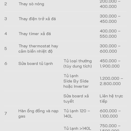
200.000 –
2
Thay sò nóng
400.000
300.000 –
3
Thay điện trở xả đá
450.000
400.000 –
4
Thay timer xả đá
550.000
Thay thermostat hay
300.000 –
5
cảm biến nhiệt độ
600.000
Tủ loại thường
450.000 –
6
Sửa board tủ lạnh
(tùy dung tích)
1.900.000
Tủ lạnh
1.200.000 –
Side By Side
2.800.000
hoặc Inverter
Sửa board xả
Liên hệ trực
tuyết
tiếp
Hàn ống đồng và nạp
Tủ lạnh 120 –
600.000 –
7
gas
140L
1.100.000
750.000 –
Tủ lạnh >140L
1.500.000