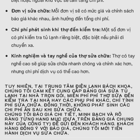
Đơn vị sửa chữa:
Mỗi đơn vị sẽ có mức giá và chính sách
báo giá khác nhau, ảnh hưởng đến tổng chi phí.
Chi phí phát sinh khi thợ đến kiểm tra:
Một số đơn vị
có phí kiểm tra tủ lạnh riêng biệt, đặc biệt nếu phải di
chuyển xa.
Kinh nghiệm và tay nghề của thợ sửa chữa:
Thợ có tay
nghề cao sẽ giúp sửa chữa nhanh chóng và chính xác hơn,
nhưng chi phí dịch vụ có thể cao hơn.
TUY NHIÊN, TẠI
TRUNG TÂM ĐIỆN LẠNH BÁCH KHOA
,
CHÚNG TÔI CAM KẾT CUNG CẤP BẢNG GIÁ SỬA TỦ
LẠNH TẠI NHÀ TRỌN GÓI, MIỄN PHÍ PHÍ THỢ SỬA ĐẾN
KIỂM TRA TẠI NHÀ HAY CÁC PHỤ PHÍ KHÁC, CHỈ TÍNH
PHÍ SỬA CHỮA. ĐỒNG THỜI, KHÔNG PHÁT SINH CÁC
CHI PHÍ ẨN SAU KHI SỬA CHỮA.
CHÚNG TÔI BÁO GIÁ CHI TIẾT, MINH BẠCH VÀ RÕ
RÀNG TỪNG HẠNG MỤC (DỰA TRÊN BẢNG GIÁ CHUNG
NÀY CỦA CÔNG TY) ĐỂ GỬI ĐẾN KHÁCH HÀNG. KHÁCH
HÀNG
ĐỒNG Ý
VỚI BÁO GIÁ, CHÚNG TÔI MỚI TIẾN
HÀNH DỊCH VỤ SỬA CHỮA.