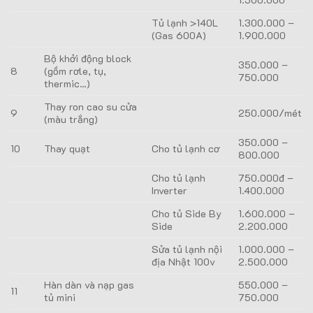
Tủ lạnh >140L
1.300.000 –
(Gas 600A)
1.900.000
Bộ khởi động block
350.000 –
8
(gồm rơle, tụ,
750.000
thermic…)
Thay ron cao su cửa
9
250.000/mét
(màu trắng)
350.000 –
10
Thay quạt
Cho tủ lạnh cơ
800.000
Cho tủ lạnh
750.000đ –
Inverter
1.400.000
Cho tủ Side By
1.600.000 –
Side
2.200.000
Sửa tủ lạnh nội
1.000.000 –
địa Nhật 100v
2.500.000
Hàn dàn và nạp gas
550.000 –
11
tủ mini
750.000