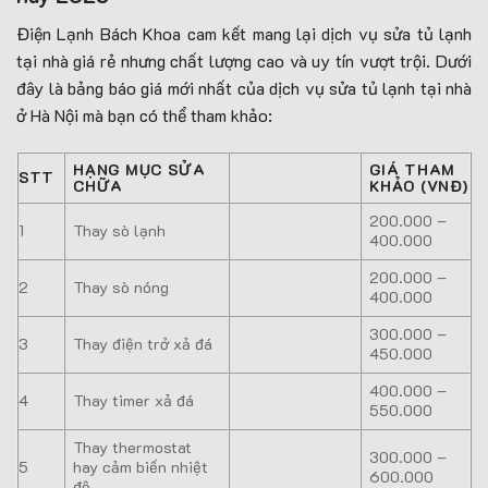
Điện Lạnh Bách Khoa cam kết mang lại dịch vụ sửa tủ lạnh
tại nhà giá rẻ nhưng chất lượng cao và uy tín vượt trội. Dưới
đây là bảng báo giá mới nhất của dịch vụ sửa tủ lạnh tại nhà
ở Hà Nội mà bạn có thể tham khảo:
HẠNG MỤC SỬA
GIÁ THAM
STT
CHỮA
KHẢO (VNĐ)
200.000 –
1
Thay sò lạnh
400.000
200.000 –
2
Thay sò nóng
400.000
300.000 –
3
Thay điện trở xả đá
450.000
400.000 –
4
Thay timer xả đá
550.000
Thay thermostat
300.000 –
5
hay cảm biến nhiệt
600.000
độ