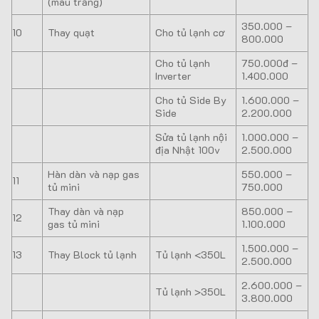
(màu trắng)
350.000 –
10
Thay quạt
Cho tủ lạnh cơ
800.000
Cho tủ lạnh
750.000đ –
Inverter
1.400.000
Cho tủ Side By
1.600.000 –
Side
2.200.000
Sửa tủ lạnh nội
1.000.000 –
địa Nhật 100v
2.500.000
Hàn dàn và nạp gas
550.000 –
11
tủ mini
750.000
Thay dàn và nạp
850.000 –
12
gas tủ mini
1.100.000
1.500.000 –
13
Thay Block tủ lạnh
Tủ lạnh <350L
2.500.000
2.600.000 –
Tủ lạnh >350L
3.800.000