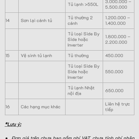
3.000.000 –
Tủ lạnh >550L
5.500.000
Tủ thường 2
1.200.000 –
14
Sơn lại cánh tủ
cánh
1.400.000
Tủ loại Side By
1.800.000 –
Side hoặc
2.200.000
Inverter
15
Vệ sinh tủ lạnh
Tủ thường
450.000
Tủ loại Side By
Side hoặc
550.000
Inverter
Tủ lạnh Nhật
650.000
nội địa
Liên hệ trực
16
Các hạng mục khác
tiếp
*Lưu ý:
Đơn giá trên chưa bao gồm phí VAT, chưa tính phí nhân