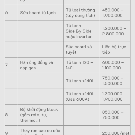
Tủ loại thường
450.000 –
6
Sửa board tủ lạnh
(tùy dung tích)
1.900.000
Tủ lạnh
1.200.000 –
Side By Side
2.800.000
hoặc Inverter
Sửa board xả
Liên hệ trực
tuyết
tiếp
Hàn ống đồng và
Tủ lạnh 120 –
600.000 –
7
nạp gas
140L
1.100.000
750.000 –
Tủ lạnh >140L
1.500.000
Tủ lạnh >140L
1.300.000 –
(Gas 600A)
1.900.000
Bộ khởi động block
350.000 –
8
(gồm rơle, tụ,
750.000
thermic…)
Thay ron cao su cửa
9
250.000/mét