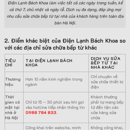
Điện Lạnh Bách Khoa làm việc tất cả các ngày trong tuần, kể
cả thứ 7, chủ nhật và ngày lễ. Dịch vụ đa dạng, đáp ứng mọi
nhu cầu sửa chữa bếp từ tại nhà của khách hàng trên toàn địa
bàn Hà Nội.
2. Điểm khác biệt của Điện Lạnh Bách Khoa so
với các địa chỉ sửa chữa bếp từ khác
DỊCH VỤ SỬA
TIÊU
TẠI ĐIỆN LẠNH BÁCH
BẾP TỪ TẠI
CHÍ
KHOA
NHÀ KHÁC
Chỉ chuyên về
Thương
Hơn 10 năm kinh nghiệm trong
sửa chữa thiết bị
hiệu
ngành
điện
Thời
Khách thường
gian có
Chỉ từ 15 – 30 phút sau khi gọi
phải tự mang bếp
mặt tại
vào hotline tiếp nhận thông tin
từ đến tận các
nhà ở
0988 784 833
.
cửa hàng sửa
Hà Nội
chữa
Công khai trên website, minh
Không công khai,