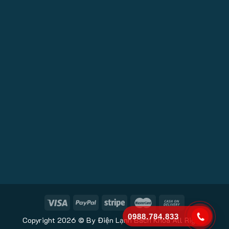
0988.784.833
Copyright 2026 © By Điện Lạnh Bách Khoa All Rights