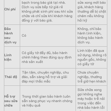
bạch trong báo giá tại nhà.
sửa xong mới báo
Dịch vụ sửa bếp từ giá rẻ
giá, khách hàng
Chi phí
không phát sinh phí sau khi sửa
thường dễ bị chặt
chữa và chỉ sửa khi khách hàng
chém nếu không
đồng ý với báo giá.
hỏi kỹ
Bảo
Không, chỉ bảo
hành
hành linh kiện,
Có
sau
không bảo hành
dịch vụ
dịch vụ.
Linh kiện đã qua
Có giấy tờ đầy đủ, bảo hành
Linh
sử dụng, không rõ
chính hãng theo đúng quy định
kiện
nguồn gốc, không
nhà sản xuất
có giấy tờ
Tận tâm, chuyên nghiệp, chu
Chưa chuyên
Thái độ
đáo, sẵn sàng hỗ trợ và giải
nghiệp, thường
đáp mọi thắc mắc
trễ giờ hẹn khách
Sửa chữa xong
gọi không nghe
Hỗ trợ
Trong thời gian bảo hành luôn
máy hoặc trễ nải
sau sửa
sẵn sàng phục vụ nhanh chóng
trong việc đến
chữa
và hiệu quả
nhà bảo hành lỗi