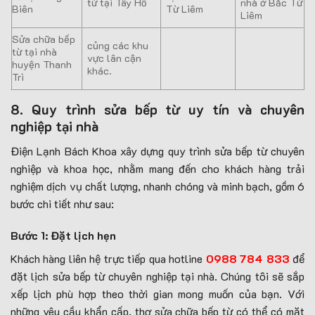
từ tại Tây Hồ
nhà ở Bắc Từ
Biên
Từ Liêm
Liêm
Sửa chữa bếp
củng các khu
từ tại nhà
vực lân cận
huyện Thanh
khác.
Trì
8. Quy trình sửa bếp từ uy tín và chuyên
nghiệp tại nhà
Điện Lạnh Bách Khoa xây dựng quy trình sửa bếp từ chuyên
nghiệp và khoa học, nhằm mang đến cho khách hàng trải
nghiệm dịch vụ chất lượng, nhanh chóng và minh bạch, gồm 6
bước chi tiết như sau:
Bước 1: Đặt lịch hẹn
Khách hàng liên hệ trực tiếp qua hotline
0988 784 833
để
đặt lịch sửa bếp từ chuyên nghiệp tại nhà. Chúng tôi sẽ sắp
xếp lịch phù hợp theo thời gian mong muốn của bạn. Với
những yêu cầu khẩn cấp, thợ sửa chữa bếp từ có thể có mặt