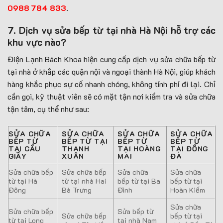
0988 784 833
.
7. Dịch vụ sửa bếp từ tại nhà Hà Nội hỗ trợ các
khu vực nào?
Điện Lạnh Bách Khoa hiện cung cấp dịch vụ sửa chữa bếp từ
tại nhà ở khắp các quận nội và ngoại thành Hà Nội, giúp khách
hàng khắc phục sự cố nhanh chóng, không tính phí đi lại. Chỉ
cần gọi, kỹ thuật viên sẽ có mặt tận nơi kiểm tra và sửa chữa
tận tâm, cụ thể như sau:
SỬA CHỮA
SỬA CHỮA
SỬA CHỮA
SỬA CHỮA
BẾP TỪ
BẾP TỪ TẠI
BẾP TỪ
BẾP TỪ
TẠI CẦU
THANH
TẠI HOÀNG
TẠI ĐỐNG
GIẤY
XUÂN
MAI
ĐA
Sửa chữa bếp
Sửa chữa bếp
Sửa chữa
Sửa chữa
từ tại Hà
từ tại nhà Hai
bếp từ tại Ba
bếp từ tại
Đông
Bà Trưng
Đình
Hoàn Kiếm
Sửa chữa
Sửa chữa bếp
Sửa bếp từ
Sửa chữa bếp
bếp từ tại
từ tại Long
tại nhà Nam