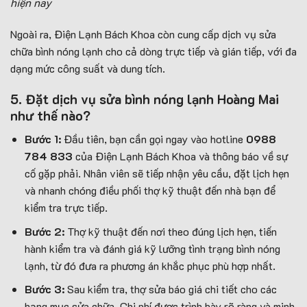
hiện nay
Ngoài ra, Điện Lạnh Bách Khoa còn cung cấp dịch vụ sửa
chữa bình nóng lạnh cho cả dòng trực tiếp và gián tiếp, với đa
dạng mức công suất và dung tích.
5. Đặt dịch vụ sửa bình nóng lạnh Hoàng Mai
như thế nào?
Bước 1:
Đầu tiên, bạn cần gọi ngay vào hotline
0988
784 833
của Điện Lạnh Bách Khoa và thông báo về sự
cố gặp phải. Nhân viên sẽ tiếp nhận yêu cầu, đặt lịch hẹn
và nhanh chóng điều phối thợ kỹ thuật đến nhà bạn để
kiểm tra trực tiếp.
Bước 2:
Thợ kỹ thuật đến nơi theo đúng lịch hẹn, tiến
hành kiểm tra và đánh giá kỹ lưỡng tình trạng bình nóng
lạnh, từ đó đưa ra phương án khắc phục phù hợp nhất.
Bước 3:
Sau kiểm tra, thợ sửa báo giá chi tiết cho các
hạng mục sửa chữa. Chi phí được trình bày rõ ràng và minh