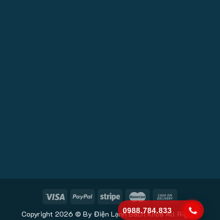
0988.784.833
Copyright 2026 © By Điện Lạnh Bách Khoa All Rights