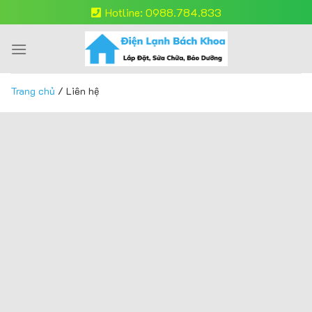
Skip
Hotline: 0988.784.833
to
content
Trang chủ
/
Liên hệ