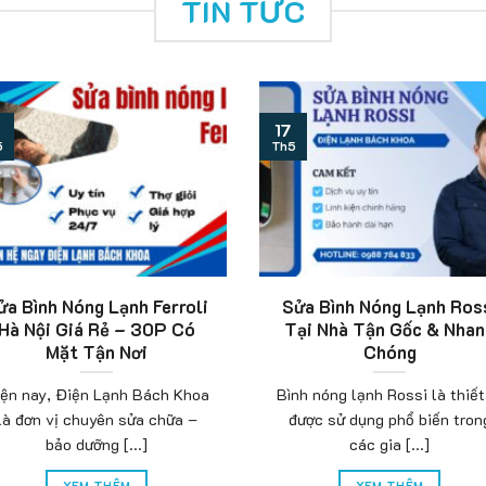
TIN TỨC
17
5
Th5
Sửa Bình Nóng Lạnh Tại
Sửa Bình Nóng Lạnh Tạ
uận Bắc Từ Liêm Giá Tốt
Quận Nam Từ Liêm Uy T
– 0988 784 833
– 0988 784 833
Nếu Quý khách hàng đang có
Nếu bạn đang sống và làm vi
nhu cầu tìm kiếm đơn vị sửa
tại quận Nam Từ Liêm, khi bì
bình nóng [...]
nóng [...]
XEM THÊM
XEM THÊM