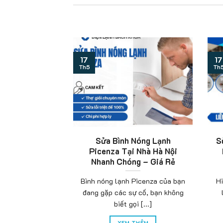
17
17
Th5
Th
Nóng Lạnh
Sửa Bình Nóng Lạnh Thanh
Nhà Giá Rẻ Uy
Trì Tại Nhà Nhanh Chóng –
Q
1 Hà Nội
Giá Tốt
 máy nóng lạnh
Bạn đang tìm kiếm đơn vị
g gặp sự cố khi
chuyên sửa bình nóng lạnh tại
ng [...]
huyện Thanh Trì [...]
THÊM
XEM THÊM