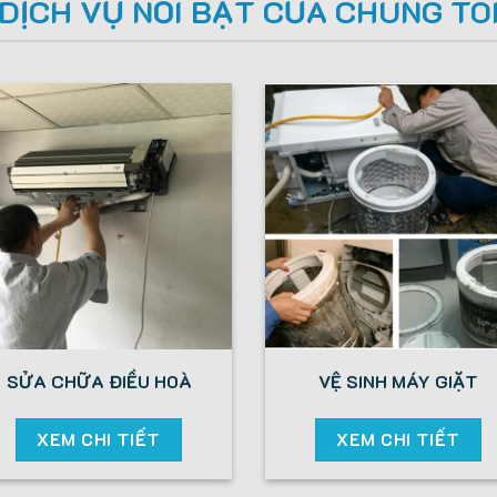
DỊCH VỤ NỔI BẬT CỦA CHÚNG TÔ
SỬA CHỮA ĐIỀU HOÀ
VỆ SINH MÁY GIẶT
XEM CHI TIẾT
XEM CHI TIẾT