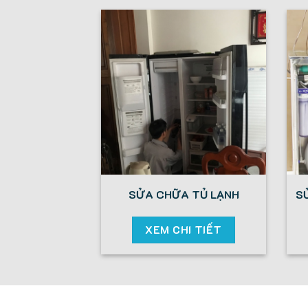
SỬA CHỮA TỦ LẠNH
S
XEM CHI TIẾT