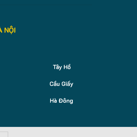
 NỘI
Tây Hồ
Cầu Giấy
Hà Đông