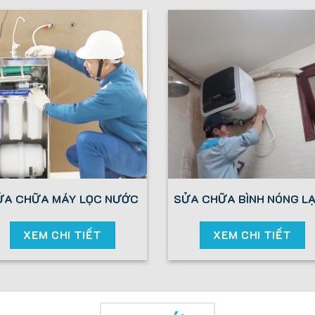
ỬA CHỮA MÁY LỌC NƯỚC
SỬA CHỮA BÌNH NÓNG L
XEM CHI TIẾT
XEM CHI TIẾT