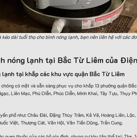
 kéo dài tuổi thọ cho bình nóng lạnh, bạn nên liên hệ với các 
ình nóng lạnh tại Bắc Từ Liêm của Đi
g lạnh tại khắp các khu vực quận Bắc Từ Liêm
 chóng có mặt và sẵn sàng phục vụ cho khắp 13 phường quận Bắc 
ạc, Liên Mạc, Phú Diễn, Phúc Diễn, Minh Khai, Tây Tựu, Thụy P
uyến phố như: Châu Đài, Đặng Thùy Trâm, Kẻ Vẽ, Hoàng Liên, Lộc
uốc Việt, Thượng Cát, Văn Hội, Văn Tiến Dũng, Trần Cung.
tác quen thuộc của các hộ gia đình, chung cư khu tập thể tại: The 