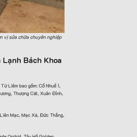
đơn vị sửa chữa chuyên nghiệp
ện Lạnh Bách Khoa
Từ Liêm bao gồm: Cổ Nhuế 1,
hương, Thượng Cát, Xuân Đỉnh,
, Liên Mạc, Mạc Xá, Đức Thắng,
Jade Orchid, Tây Hồ Golden