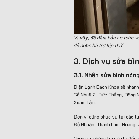
Vì vậy, để đảm bảo an toàn và
để được hỗ trợ kịp thời.
3. Dịch vụ sửa b
3.1. Nhận sửa bình nón
Điện Lạnh Bách Khoa sẽ nhanh
Cổ Nhuế 2, Đức Thắng, Đông Ng
Xuân Tảo.
Đơn vị cũng phục vụ tại các t
Đỗ Nhuận, Thanh Lâm, Hoàng Q
Ngoài ra, chúng tôi còn là đối 