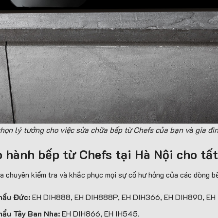
họn lý tưởng cho việc sửa chữa bếp từ Chefs của bạn và gia đìn
 hành bếp từ Chefs tại Hà Nội cho tất
 chuyên kiểm tra và khắc phục mọi sự cố hư hỏng của các dòng bế
hẩu Đức:
EH DIH888, EH DIH888P, EH DIH366, EH DIH890, EH
hẩu Tây Ban Nha:
EH DIH866, EH IH545.