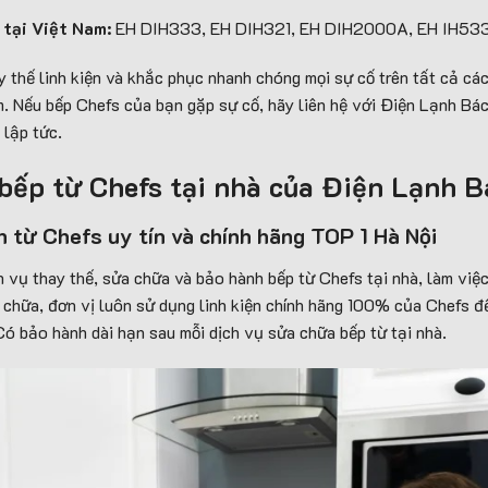
 tại Việt Nam:
EH DIH333, EH DIH321, EH DIH2000A, EH IH53
y thế linh kiện và khắc phục nhanh chóng mọi sự cố trên tất cả c
. Nếu bếp Chefs của bạn gặp sự cố, hãy liên hệ với Điện Lạnh Bá
 lập tức.
 bếp từ Chefs tại nhà của Điện Lạnh 
n từ Chefs uy tín và chính hãng TOP 1 Hà Nội
 vụ thay thế, sửa chữa và bảo hành bếp từ Chefs tại nhà, làm việ
a chữa, đơn vị luôn sử dụng linh kiện chính hãng 100% của Chefs 
Có bảo hành dài hạn sau mỗi dịch vụ sửa chữa bếp từ tại nhà.