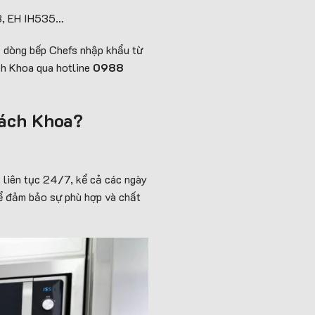
3, EH IH535…
ác dòng bếp Chefs nhập khẩu từ
ch Khoa qua hotline
0988
Bách Khoa?
c liên tục 24/7, kể cả các ngày
để đảm bảo sự phù hợp và chất