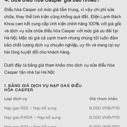
Điều hòa Casper có mức giá tầm trung, vì vậy chi phí sửa
chữa, thay thế linh kiện cũng không quá đắt. Điện Lạnh Bách
Khoa cam kết cung cấp linh kiện chính hãng 100% với giá gốc
và dịch vụ sửa chữa điều hòa Casper với mức giá ưu đãi tại
Hà Nội. Mặc dù giá cả cạnh tranh nhưng chúng tôi luôn đảm
bảo chất lượng dịch vụ chuyên nghiệp, uy tín và mang lại sự
hài lòng tuyệt đối cho khách hàng.
Dưới đây là bảng giá tham khảo cho dịch vụ sửa điều hòa
Casper tận nhà tại Hà Nội:
1. BẢNG GIÁ DỊCH VỤ NẠP GAS ĐIỀU
HÒA CASPER
Loại dịch vụ
Giá tham khảo
Nạp gas R22 – Nạp bổ sung
8.000 VNĐ/PSI
Nạp gas R410A – Nạp bổ sung
8.000 VNĐ/PSI
Nạp gas R32 – Nạp bổ sung
8.000 VNĐ/PSI