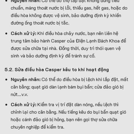
Nguyên nhân:
Có thể do thợ lắp đặt không đúng tiêu
chuẩn, máng thoát nước bị lỗi, thiếu gas, hết gas, hoặc do
điều hòa không được vệ sinh, bảo dưỡng định kỳ khiến
đường ống thoát nước bị tắc.
Cách xử lý:
Khi điều hòa chảy nước, bạn nên liên hệ
trung tâm bảo hành Casper của Điện Lạnh Bách Khoa để
được sửa chữa tại nhà. Đồng thời, duy trì thói quen vệ
sinh và bảo dưỡng định kỳ để tránh sự cố.
5.2. Sửa điều hòa Casper kêu to khi hoạt động
Nguyên nhân:
Có thể do điều hòa bị lệch khi lắp đặt, mất
cân bằng; quạt gió dàn lạnh bám bụi bẩn; cửa đảo gió bị
nứt…v.v.
Cách xử lý:
Kiểm tra vị trí đặt dàn nóng, nếu lệch thì
chỉnh lại cho cân bằng. Nếu tiếng kêu do bụi bẩn quạt gió
hoặc cánh đảo gió bị hỏng, bạn nên gọi thợ sửa chữa
chuyên nghiệp để kiểm tra.