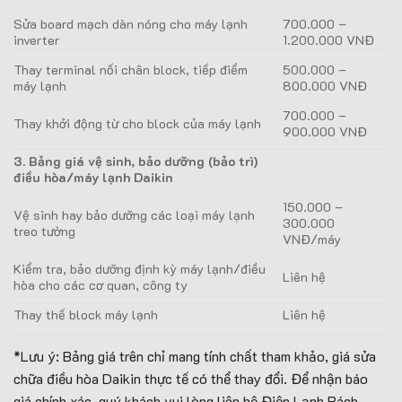
Sửa board mạch dàn nóng cho máy lạnh
700.000 –
inverter
1.200.000 VNĐ
Thay terminal nối chân block, tiếp điểm
500.000 –
máy lạnh
800.000 VNĐ
700.000 –
Thay khởi động từ cho block của máy lạnh
900.000 VNĐ
3. Bảng giá vệ sinh, bảo dưỡng (bảo trì)
điều hòa/máy lạnh Daikin
150.000 –
Vệ sinh hay bảo dưỡng các loại máy lạnh
300.000
treo tường
VNĐ/máy
Kiểm tra, bảo dưỡng định kỳ máy lạnh/điều
Liên hệ
hòa cho các cơ quan, công ty
Thay thế block máy lạnh
Liên hệ
*Lưu ý: Bảng giá trên chỉ mang tính chất tham khảo, giá sửa
chữa điều hòa Daikin thực tế có thể thay đổi. Để nhận báo
giá chính xác, quý khách vui lòng liên hệ Điện Lạnh Bách