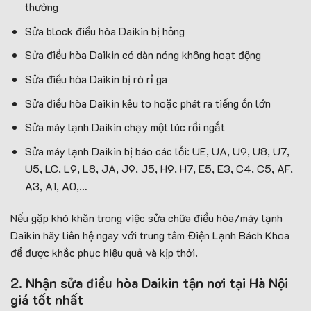
thường
Sửa block điều hòa Daikin bị hỏng
Sửa điều hòa Daikin có dàn nóng không hoạt động
Sửa điều hòa Daikin bị rò rỉ ga
Sửa điều hòa Daikin kêu to hoặc phát ra tiếng ồn lớn
Sửa máy lạnh Daikin chạy một lúc rồi ngắt
Sửa máy lạnh Daikin bị báo các lỗi: UE, UA, U9, U8, U7,
U5, LC, L9, L8, JA, J9, J5, H9, H7, E5, E3, C4, C5, AF,
A3, A1, A0,…
Nếu gặp khó khăn trong việc sửa chữa điều hòa/máy lạnh
Daikin hãy liên hệ ngay với trung tâm Điện Lạnh Bách Khoa
để được khắc phục hiệu quả và kịp thời.
2. Nhận sửa điều hòa Daikin tận nơi tại Hà Nội
giá tốt nhất