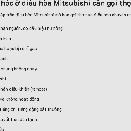
 hóc ở điều hòa Mitsubishi cần gọi th
ặp trên điều hòa Mitsubishi mà bạn gọi thợ sửa điều hòa chuyên ng
nhận nguồn, có dấu hiệu hư hỏng
nh kém
s hoặc bị rò rỉ gas
lạnh
n nhưng không chạy
shi
hận điều khiển (remote)
 và không hoạt động
 tiếng ồn, tiếng động bất thường
tuyết trên dàn lạnh
ớc