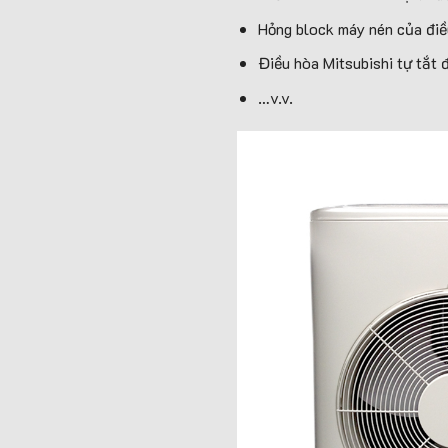
Hỏng block máy nén của điề
Điều hòa Mitsubishi tự tắt 
…v.v.