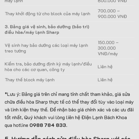
máy lạnh
800.000 VNĐ
700.000 –
Thay khởi động từ cho block của máy lạnh
900.000 VNĐ
3. Bảng giá vệ sinh, bảo dưỡng (bảo trì)
điều hòa/máy lạnh Sharp
150.000 –
Vệ sinh hay bảo dưỡng các loại máy lạnh
300.000
treo tường
VNĐ/máy
Kiểm tra, bảo dưỡng định kỳ máy lạnh/điều
Liên hệ
hòa cho các cơ quan, công ty
Thay thế block máy lạnh
Liên hệ
*Lưu ý: Bảng giá trên chỉ mang tính chất tham khảo, giá sửa
chữa điều hòa Sharp thực tế có thể thay đổi tùy vào loại máy
và linh kiện thay thế. Để nhận báo giá chính xác và các ưu đãi
tốt nhất, Quý khách vui lòng liên hệ Điện Lạnh Bách Khoa
qua hotline
0988 784 833
.
5. Hướng dẫ
n cách sửa điều hòa Sharp với các