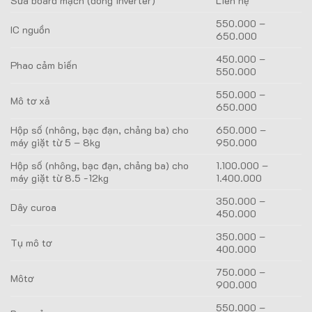
Sửa board mạch (dòng inverter)
Liên hệ
550.000 –
IC nguồn
650.000
450.000 –
Phao cảm biến
550.000
550.000 –
Mô tơ xả
650.000
Hộp số (nhông, bạc đạn, chảng ba) cho
650.000 –
máy giặt từ 5 – 8kg
950.000
Hộp số (nhông, bạc đạn, chảng ba) cho
1.100.000 –
máy giặt từ 8.5 -12kg
1.400.000
350.000 –
Dây curoa
450.000
350.000 –
Tụ mô tơ
400.000
750.000 –
Môtơ
900.000
550.000 –