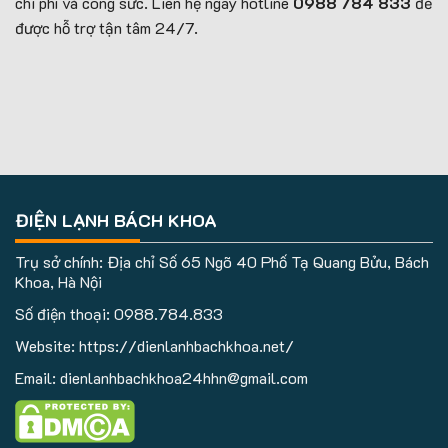
chi phí và công sức. Liên hệ ngay hotline
0988 784 833
để
được hỗ trợ tận tâm 24/7.
ĐIỆN LẠNH BÁCH KHOA
Trụ sở chính: Địa chỉ Số 65 Ngõ 40 Phố Tạ Quang Bửu, Bách
Khoa, Hà Nội
Số điện thoại:
0988.784.833
Website: https://dienlanhbachkhoa.net/
Email: dienlanhbachkhoa24hhn@gmail.com