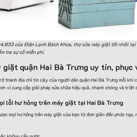
4.833 của Điện Lạnh Bách Khoa, thợ sửa máy giặt tốt nhất tại
m tra sự cố miễn phí.
 giặt quận Hai Bà Trưng uy tín, phục
ở thành địa chỉ tin cậy của người dân quận Hai Bà Trưng mỗi khi c
ơn vị cung cấp giải pháp sửa chữa hiệu quả, nhanh chóng và triệt 
i lỗi hư hỏng trên máy giặt tại Hai Bà Trưng
ợc mọi hư hỏng trên máy giặt của bạn từ đơn giản đến phức tạp, n
oặc không cấp nước