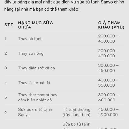
đây là bảng giá mới nhất của dịch vụ sửa tủ lạnh Sanyo chính
hãng tại nhà mà bạn có thể tham khảo:
HẠNG MỤC SỬA
GIÁ THAM
STT
CHỮA
KHẢO (VNĐ)
200.000 –
1
Thay sò lạnh
400.000
200.000 –
2
Thay sò nóng
400.000
300.000 –
3
Thay điện trở xả đá
450.000
400.000 –
4
Thay timer xả đá
550.000
Thay thermostat hay
300.000 –
5
cảm biến nhiệt độ
600.000
Sửa board tủ lạnh
Tủ loại thường
450.000 –
6
Sanyo
(tùy dung tích)
1.900.000
Sửa bo tủ lạnh