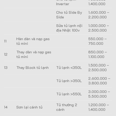
Inverter
1.400.000
Cho tủ Side By
1.600.000 –
Side
2.200.000
Sửa tủ lạnh nội
1.000.000 –
địa Nhật 100v
2.500.000
Hàn dàn và nạp gas
550.000 –
11
tủ mini
750.000
Thay dàn và nạp gas
850.000 –
12
tủ mini
1.100.000
1.500.000 –
13
Thay Block tủ lạnh
Tủ lạnh <350L
2.500.000
2.600.000 –
Tủ lạnh >350L
3.800.000
3.000.000 –
Tủ lạnh >550L
5.500.000
Tủ thường 2
1.200.000 –
14
Sơn lại cánh tủ
cánh
1.400.000