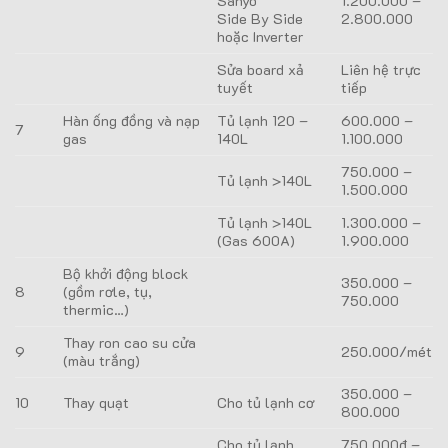
Sanyo
1.200.000 –
Side By Side
2.800.000
hoặc Inverter
Sửa board xả
Liên hệ trực
tuyết
tiếp
Hàn ống đồng và nạp
Tủ lạnh 120 –
600.000 –
7
gas
140L
1.100.000
750.000 –
Tủ lạnh >140L
1.500.000
Tủ lạnh >140L
1.300.000 –
(Gas 600A)
1.900.000
Bộ khởi động block
350.000 –
8
(gồm rơle, tụ,
750.000
thermic…)
Thay ron cao su cửa
9
250.000/mét
(màu trắng)
350.000 –
10
Thay quạt
Cho tủ lạnh cơ
800.000
Cho tủ lạnh
750.000đ –