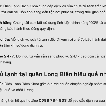
p:
Điện Lạnh Bách Khoa cung cấp dịch vụ sửa chữa tủ lạnh trên k
 tôi vẫn sẽ luôn sẵn sàng đến tận nơi phục vụ trong thời gian ngắ
nh hãng:
Chúng tôi cam kết sử dụng linh kiện chính hãng 100% từ cá
cùng bảo hành theo đúng quy định.
 chữa:
Mỗi dịch vụ sửa tủ lạnh đều đi kèm với chế độ bảo hành dà
ên tâm khi sử dụng dịch vụ.
đáo 24/7:
Đội ngũ tư vấn sẵn sàng phục vụ 24/7 bao gồm cả ngày 
ch hàng.
tủ lạnh tại quận Long Biên hiệu quả n
 của Điện Lạnh Bách Khoa gồm 6 bước chuẩn chuyên nghiệp nhằm m
ệu quả và chất lượng:
hàng liên hệ qua hotline
0988 784 833
để yêu cầu dịch vụ sửa t