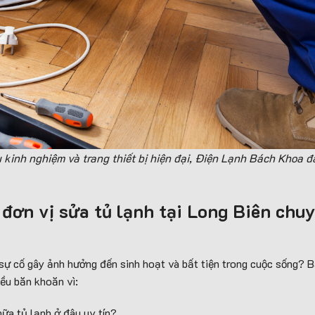
àu kinh nghiệm và trang thiết bị hiện đại, Điện Lạnh Bách Khoa 
n đơn vị sửa tủ lạnh tại Long Biên chu
sự cố gây ảnh hưởng đến sinh hoạt và bất tiện trong cuộc sống? B
ều băn khoăn vì:
hữa tủ lạnh ở đâu uy tín?