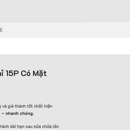
HỆ
ỉ 15P Có Mặt
và giá thành tốt nhất hiện
ả – nhanh chóng
.
 hành dài hạn sau sửa chữa lên