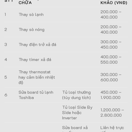
STT
CHỮA
KHẢO (VNĐ)
200.000 –
1
Thay sò lạnh
400.000
200.000 –
2
Thay sò nóng
400.000
300.000 –
3
Thay điện trở xả đá
450.000
400.000 –
4
Thay timer xả đá
550.000
Thay thermostat
300.000 –
5
hay cảm biến nhiệt
600.000
độ
Sửa board tủ lạnh
Tủ loại thường
450.000 –
6
Toshiba
(tùy dung tích)
1.900.000
Tủ loại Side By
1.200.000 –
Side hoặc
2.800.000
Inverter
Sửa board xả
Liên hệ trực