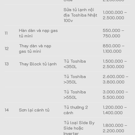
Sửa tủ lạnh nội
1.000.000 –
địa Toshiba Nhật
2.500.000
100v
Hàn dàn và nạp gas
550.000 –
11
tủ mini
750.000
Thay dàn và nạp
850.000 –
12
gas tủ mini
1.100.000
Tủ Toshiba
1.500.000 –
13
Thay Block tủ lạnh
<350L
2.500.000
Tủ Toshiba
2.600.000 –
>350L
3.800.000
Tủ Toshiba
3.000.000 –
>550L
5.500.000
Tủ thường 2
1.200.000 –
14
Sơn lại cánh tủ
cánh
1.400.000
Tủ loại Side By
1.800.000 –
Side hoặc
2.200.000
Inverter