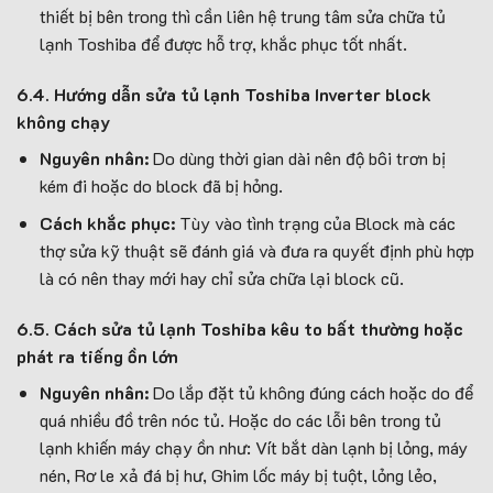
thiết bị bên trong thì cần liên hệ trung tâm sửa chữa tủ
lạnh Toshiba để được hỗ trợ, khắc phục tốt nhất.
6.4. Hướng dẫn sửa tủ lạnh Toshiba Inverter block
không chạy
Nguyên nhân:
Do dùng thời gian dài nên độ bôi trơn bị
kém đi hoặc do block đã bị hỏng.
Cách khắc phục:
Tùy vào tình trạng của Block mà các
thợ sửa kỹ thuật sẽ đánh giá và đưa ra quyết định phù hợp
là có nên thay mới hay chỉ sửa chữa lại block cũ.
6.5. Cách sửa tủ lạnh Toshiba kêu to bất thường hoặc
phát ra tiếng ồn lớn
Nguyên nhân:
Do lắp đặt tủ không đúng cách hoặc do để
quá nhiều đồ trên nóc tủ. Hoặc do các lỗi bên trong tủ
lạnh khiến máy chạy ồn như: Vít bắt dàn lạnh bị lỏng, máy
nén, Rơ le xả đá bị hư, Ghim lốc máy bị tuột, lỏng lẻo,