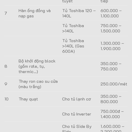
tuyết
tiếp
Hàn ống đồng và
Tủ Toshiba 120 –
600.000 –
7
nạp gas
140L
1.100.000
Tủ Toshiba
750.000 –
>140L
1.500.000
Tủ Toshiba
1.300.000 –
>140L (Gas
1.900.000
600A)
Bộ khởi động block
350.000 –
8
(gồm rơle, tụ,
750.000
thermic…)
Thay ron cao su cửa
9
250.000/mét
(màu trắng)
350.000 –
10
Thay quạt
Cho tủ lạnh cơ
800.000
750.000đ –
Cho tủ Inverter
1.400.000
Cho tủ Side By
1.600.000 –
Side
2.200.000