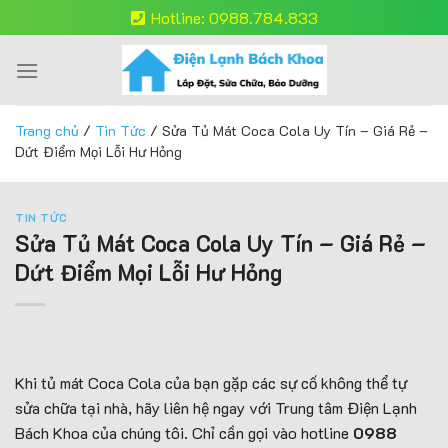
Skip
Hotline: 0988.784.833
to
content
Trang chủ
/
Tin Tức
/
Sửa Tủ Mát Coca Cola Uy Tín – Giá Rẻ –
Dứt Điểm Mọi Lỗi Hư Hỏng
TIN TỨC
Sửa Tủ Mát Coca Cola Uy Tín – Giá Rẻ –
Dứt Điểm Mọi Lỗi Hư Hỏng
Khi tủ mát Coca Cola của bạn gặp các sự cố không thể tự
sửa chữa tại nhà, hãy liên hệ ngay với Trung tâm Điện Lạnh
Bách Khoa của chúng tôi. Chỉ cần gọi vào hotline
0988