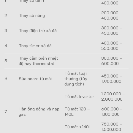
1
Thay sò lạnh
400.000
200.000 –
2
Thay sò nóng
400.000
300.000 –
3
Thay điện trở xả đá
450.000
400.000 –
4
Thay timer xả đá
550.000
Thay cảm biến nhiệt
300.000 –
5
độ hay thermostat
600.000
Tủ mát loại
450.000 –
6
Sửa board tủ mát
thường (tùy
1.900.000
dung tích)
1.200.000 –
Tủ mát Inverter
2.800.000
Hàn ống đồng và nạp
Tủ mát 120 –
600.000 –
7
gas
140L
1.100.000
750.000 –
Tủ mát >140L
1.500.000