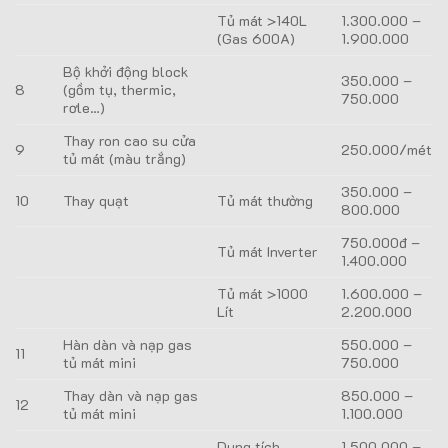
Tủ mát >140L
1.300.000 –
(Gas 600A)
1.900.000
Bộ khởi động block
350.000 –
8
(gồm tụ, thermic,
750.000
rơle…)
Thay ron cao su cửa
9
250.000/mét
tủ mát (màu trắng)
350.000 –
10
Thay quạt
Tủ mát thường
800.000
750.000đ –
Tủ mát Inverter
1.400.000
Tủ mát >1000
1.600.000 –
Lít
2.200.000
Hàn dàn và nạp gas
550.000 –
11
tủ mát mini
750.000
Thay dàn và nạp gas
850.000 –
12
tủ mát mini
1.100.000
Dung tích
1.500.000 –