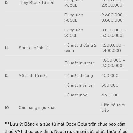
13
Thay Block tủ mát
<350L
2.500.000
Dung tích
2.600.000 –
>350L
3.800.000
Dung tích
3.000.000 –
>550L
5.500.000
Tủ mát thường 2
1.200.000 –
14
Sơn lại cánh tủ
cánh
1.400.000
1.800.000 –
Tủ mát Inverter
2.200.000
15
Vệ sinh tủ mát
Tủ mát thường
450.000
Tủ mát Inverter
550.000
Tủ mát Inox
650.000
Liên hệ trực
16
Các hạng mục khác
tiếp
**Lưu ý:
Bảng giá sửa tủ mát Coca Cola trên chưa bao gồm
thuế VAT theo quy định. Ngoài ra, chi phí sửa chữa thực tế có