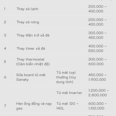
200.000 –
1
Thay sò lạnh
400.000
200.000 –
2
Thay sò nóng
400.000
300.000 –
3
Thay điện trở xả đá
450.000
400.000 –
4
Thay timer xả đá
550.000
Thay thermostat
300.000 –
5
(Cảm biến nhiệt độ)
600.000
Tủ mát loại
Sửa board tủ mát
450.000 –
6
thường (tùy
Sanaky
1.900.000
dung tích)
1.200.000 –
Tủ mát Inverter
2.800.000
Hàn ống đồng và nạp
Tủ mát 120 –
600.000 –
7
gas
140L
1.100.000