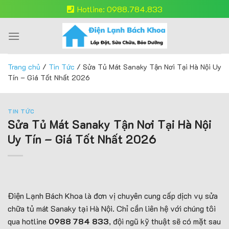
Skip
Hotline: 0988.784.833
to
content
Trang chủ
/
Tin Tức
/
Sửa Tủ Mát Sanaky Tận Nơi Tại Hà Nội Uy
Tín – Giá Tốt Nhất 2026
TIN TỨC
Sửa Tủ Mát Sanaky Tận Nơi Tại Hà Nội
Uy Tín – Giá Tốt Nhất 2026
Điện Lạnh Bách Khoa là đơn vị chuyên cung cấp dịch vụ sửa
chữa tủ mát Sanaky tại Hà Nội. Chỉ cần liên hệ với chúng tôi
qua hotline
0988 784 833
, đội ngũ kỹ thuật sẽ có mặt sau