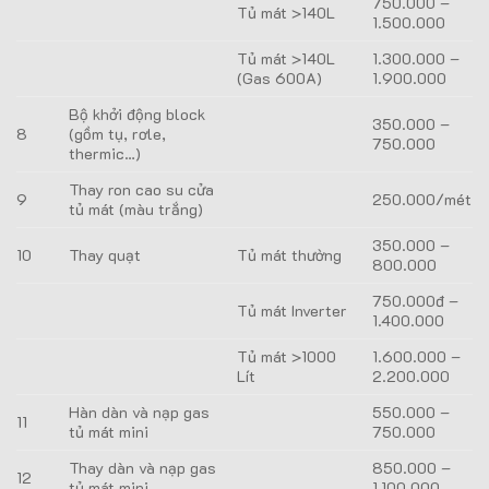
750.000 –
Tủ mát >140L
1.500.000
Tủ mát >140L
1.300.000 –
(Gas 600A)
1.900.000
Bộ khởi động block
350.000 –
8
(gồm tụ, rơle,
750.000
thermic…)
Thay ron cao su cửa
9
250.000/mét
tủ mát (màu trắng)
350.000 –
10
Thay quạt
Tủ mát thường
800.000
750.000đ –
Tủ mát Inverter
1.400.000
Tủ mát >1000
1.600.000 –
Lít
2.200.000
Hàn dàn và nạp gas
550.000 –
11
tủ mát mini
750.000
Thay dàn và nạp gas
850.000 –
12
tủ mát mini
1.100.000