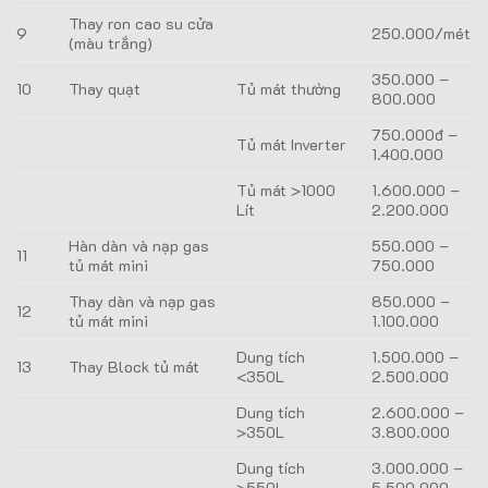
Thay ron cao su cửa
9
250.000/mét
(màu trắng)
350.000 –
10
Thay quạt
Tủ mát thường
800.000
750.000đ –
Tủ mát Inverter
1.400.000
Tủ mát >1000
1.600.000 –
Lít
2.200.000
Hàn dàn và nạp gas
550.000 –
11
tủ mát mini
750.000
Thay dàn và nạp gas
850.000 –
12
tủ mát mini
1.100.000
Dung tích
1.500.000 –
13
Thay Block tủ mát
<350L
2.500.000
Dung tích
2.600.000 –
>350L
3.800.000
Dung tích
3.000.000 –
>550L
5.500.000