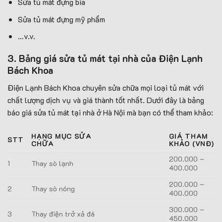
Sửa tủ mát đựng bia
Sửa tủ mát đựng mỹ phẩm
…v.v.
3. Bảng giá sửa tủ mát tại nhà của Điện Lạnh
Bách Khoa
Điện Lạnh Bách Khoa chuyên sửa chữa mọi loại tủ mát với
chất lượng dịch vụ và giá thành tốt nhất. Dưới đây là bảng
báo giá sửa tủ mát tại nhà ở Hà Nội mà bạn có thể tham khảo:
HẠNG MỤC SỬA
GIÁ THAM
STT
CHỮA
KHẢO (VNĐ)
200.000 –
1
Thay sò lạnh
400.000
200.000 –
2
Thay sò nóng
400.000
300.000 –
3
Thay điện trở xả đá
450.000