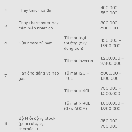
400.000 –
4
Thay timer xả đá
550.000
Thay thermostat hay
300.000 –
5
cảm biến nhiệt độ
600.000
Tủ mát loại
450.000 –
6
Sửa board tủ mát
thường (tùy
1.900.000
dung tích)
1.200.000 –
Tủ mát Inverter
2.800.000
Hàn ống đồng và nạp
Tủ mát 120 –
600.000 –
7
gas
140L
1.100.000
750.000 –
Tủ mát >140L
1.500.000
Tủ mát >140L
1.300.000 –
(Gas 600A)
1.900.000
Bộ khởi động block
350.000 –
8
(gồm rơle, tụ,
750.000
thermic…)